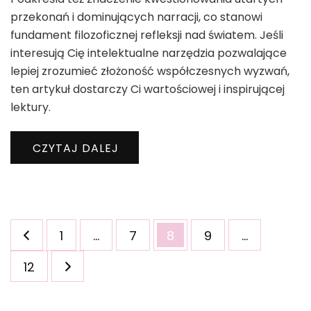
przekonań i dominujących narracji, co stanowi
fundament filozoficznej refleksji nad światem. Jeśli
interesują Cię intelektualne narzędzia pozwalające
lepiej zrozumieć złożoność współczesnych wyzwań,
ten artykuł dostarczy Ci wartościowej i inspirującej
lektury.
CZYTAJ DALEJ
Stronicowanie
Strona
Strona
Strona
Strona
1
…
7
8
9
…
wpisów
Strona
12